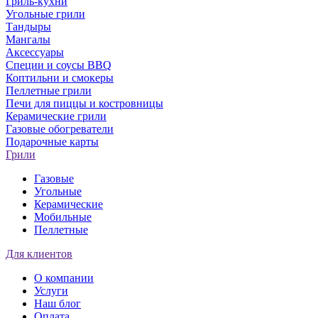
Гриль-кухни
Угольные грили
Тандыры
Мангалы
Аксессуары
Специи и соусы BBQ
Коптильни и смокеры
Пеллетные грили
Печи для пиццы и костровницы
Керамические грили
Газовые обогреватели
Подарочные карты
Грили
Газовые
Угольные
Керамические
Мобильные
Пеллетные
Для клиентов
О компании
Услуги
Наш блог
Оплата