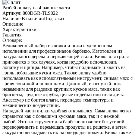
Разбей оплату на 4 равные части
Артикул:
800DGR-TLS022
Наличие:
В наличии
Под заказ
Описание
Характеристики
Гарантия
О товаре:
Великолепный набор из вилки и ножа в удлиненном
исполнении для профессионалов барбекю. Изготовлен из
натурального дерева и нержавеющей стали. Вилка для гриля
пригодится в тех случаях, когда неудобно использовать
лопатку и щипцы. Например, чтобы поднимать и класть на
гриль небольшие куски мяса. Также вилку удобно
использовать как вспомогательный инструмент, снимая мясо с
гриля лопаткой или щипцами. Длинный, изогнутый нож
незаменим для разделки крупных кусков мяса, таких как
брискеты, грудные отрубы, целые индейки или иная дичь.
Аксессуар не боится влаги, перепадов температуры и
механических воздействий.
На задней части вилки удобная открывался. Сама вилка легко
справится как с большими кусками мяса, так и с нежной
рыбой. Этот инструмент для барбекю позволит без усилий
переворачивать и перемещать продукты на решетке, а затем
аккуратно выкладывать их на блюдо для подачи. Вилка также