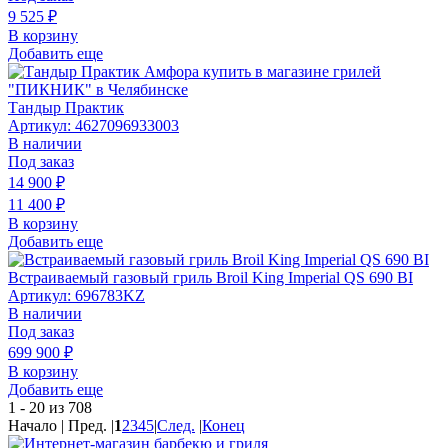
9 525
₽
В корзину
Добавить еще
Тандыр Практик
Артикул: 4627096933003
В наличии
Под заказ
14 900
₽
11 400
₽
В корзину
Добавить еще
Встраиваемый газовый гриль Broil King Imperial QS 690 BI
Артикул: 696783KZ
В наличии
Под заказ
699 900
₽
В корзину
Добавить еще
1 - 20 из 708
Начало | Пред. |
1
2
3
4
5
|
След.
|
Конец