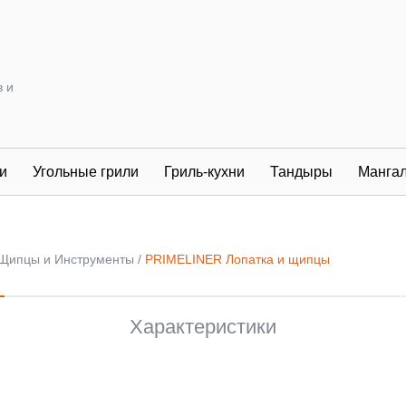
в и
и
Угольные грили
Гриль-кухни
Тандыры
Манга
Щипцы и Инструменты
PRIMELINER Лопатка и щипцы
Характеристики