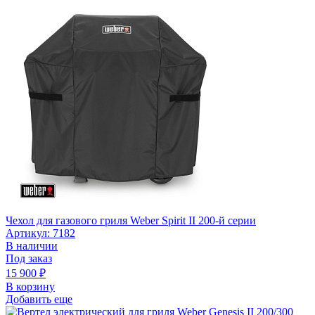
Чехол для газового гриля Weber Spirit II 200-й серии
Артикул: 7182
В наличии
Под заказ
15 900
₽
В корзину
Добавить еще