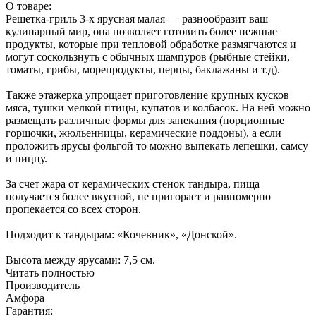
О товаре:
Решетка-гриль 3-х ярусная малая — разнообразит ваш
кулинарный мир, она позволяет готовить более нежные
продукты, которые при тепловой обработке размягчаются и
могут соскользнуть с обычных шампуров (рыбные стейки,
томаты, грибы, морепродукты, перцы, баклажаны и т.д).
Также этажерка упрощает приготовление крупных кусков
мяса, тушки мелкой птицы, купатов и колбасок. На ней можно
размещать различные формы для запекания (порционные
горшочки, жюльенницы, керамические поддоны), а если
проложить ярусы фольгой то можно выпекать лепешки, самсу
и пиццу.
За счет жара от керамических стенок тандыра, пища
получается более вкусной, не пригорает и равномерно
пропекается со всех сторон.
Подходит к тандырам: «Кочевник», «Донской».
Высота между ярусами: 7,5 см.
Читать полностью
Производитель
Амфора
Гарантия: