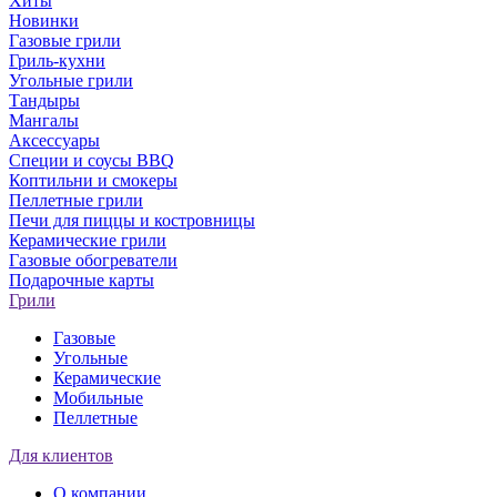
Хиты
Новинки
Газовые грили
Гриль-кухни
Угольные грили
Тандыры
Мангалы
Аксессуары
Специи и соусы BBQ
Коптильни и смокеры
Пеллетные грили
Печи для пиццы и костровницы
Керамические грили
Газовые обогреватели
Подарочные карты
Грили
Газовые
Угольные
Керамические
Мобильные
Пеллетные
Для клиентов
О компании