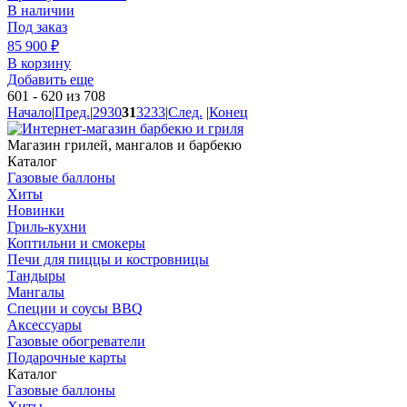
В наличии
Под заказ
85 900
₽
В корзину
Добавить еще
601 - 620 из 708
Начало
|
Пред.
|
29
30
31
32
33
|
След.
|
Конец
Магазин грилей, мангалов и барбекю
Каталог
Газовые баллоны
Хиты
Новинки
Гриль-кухни
Коптильни и смокеры
Печи для пиццы и костровницы
Тандыры
Мангалы
Специи и соусы BBQ
Аксессуары
Газовые обогреватели
Подарочные карты
Каталог
Газовые баллоны
Хиты