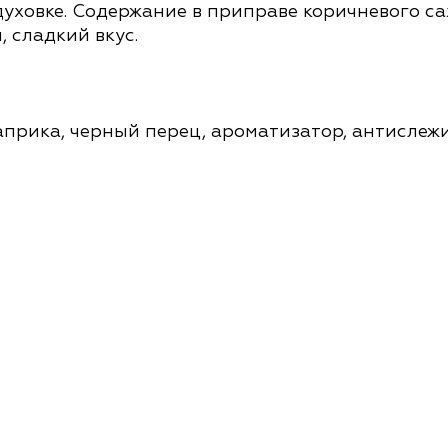
 духовке. Содержание в приправе коричневого с
 сладкий вкус.
априка, черный перец, ароматизатор, антислеж
м 6,5 х 6,5 х 19