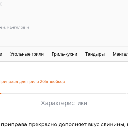
00
ей, мангалов и
и
Угольные грили
Гриль-кухни
Тандыры
Манга
Приправа для гриля 265г шейкер
Характеристики
риправа прекрасно дополняет вкус свинины, г