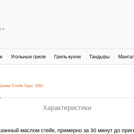
в и
и
Угольные грили
Гриль-кухни
Тандыры
Манга
рава Стейк Хаус 100г
Характеристики
занный маслом стейк, примерно за 30 минут до приг