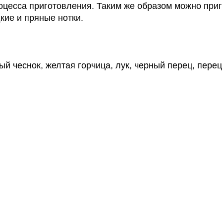
цесса приготовления. Таким же образом можно приго
кие и пряные нотки.
й чеснок, желтая горчица, лук, черный перец, перец
6 х 6 х 11,8