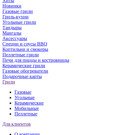
Хиты
Новинки
Газовые грили
Гриль-кухни
Угольные грили
Тандыры
Мангалы
Аксессуары
Специи и соусы BBQ
Коптильни и смокеры
Пеллетные грили
Печи для пиццы и костровницы
Керамические грили
Газовые обогреватели
Подарочные карты
Грили
Газовые
Угольные
Керамические
Мобильные
Пеллетные
Для клиентов
О компании