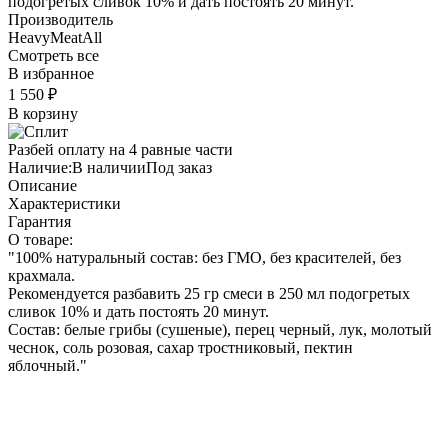
подогретых сливок 10% и дать постоять 20 минут.
Производитель
HeavyMeatAll
Смотреть все
В избранное
1 550
₽
В корзину
Разбей оплату на 4 равные части
Наличие:
В наличии
Под заказ
Описание
Характеристики
Гарантия
О товаре:
"100% натуральный состав: без ГМО, без красителей, без
крахмала.
Рекомендуется разбавить 25 гр смеси в 250 мл подогретых
сливок 10% и дать постоять 20 минут.
Состав: белые грибы (сушеные), перец черный, лук, молотый
чеснок, соль розовая, сахар тростниковый, пектин
яблочный."