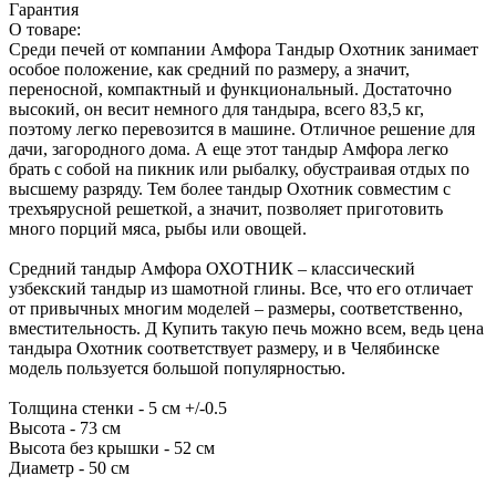
Гарантия
О товаре:
Среди печей от компании Амфора Тандыр Охотник занимает
особое положение, как средний по размеру, а значит,
переносной, компактный и функциональный. Достаточно
высокий, он весит немного для тандыра, всего 83,5 кг,
поэтому легко перевозится в машине. Отличное решение для
дачи, загородного дома. А еще этот тандыр Амфора легко
брать с собой на пикник или рыбалку, обустраивая отдых по
высшему разряду. Тем более тандыр Охотник совместим с
трехъярусной решеткой, а значит, позволяет приготовить
много порций мяса, рыбы или овощей.
Средний тандыр Амфора ОХОТНИК – классический
узбекский тандыр из шамотной глины. Все, что его отличает
от привычных многим моделей – размеры, соответственно,
вместительность. Д Купить такую печь можно всем, ведь цена
тандыра Охотник соответствует размеру, и в Челябинске
модель пользуется большой популярностью.
Толщина стенки - 5 см +/-0.5
Высота - 73 см
Высота без крышки - 52 см
Диаметр - 50 см