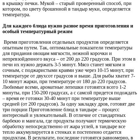
в крышку печки. Мукой – старый проверенный способ, при
котором, по цвету брошенной в тандыр муки, определяется
температура.
Для каждого блюда нужно разное время приготовления и
особый температурный режим
Время приготовления отдельных продуктов определяется
опытным путем. Так, оптимальные показатели температуры
для придания овощам мягкости, нежной корочки и
непревзойденного вкуса – от 200 до 220 градусов. При этом в
печи их нужно держать 3-5 минут. Мясо станет мягким и
сочным, с поджаристыми краями уже через 10-15 минут, при
температуре от двухсот градусов и выше. Для рыбы хватит 7-
10 минут жарки, при температуре от 180 до 220 градусов.
Любимые всеми, ароматные лепешки готовятся всего 1-2
минуты, при 150-200 градусах, а с самсой придется подождать
– время ее готовки 30-40 минут при температуре выше
средней (от 200 градусов). За одну закладку дров, готовят две
три порции Приготовление блюд в тандыре – процесс
интересный и увлекательный. В отличие от стандартных
барбекю и мангала, где продукты получают термическую
обработку непосредственно от жара углей, в тандыре все
тепло аккумулируется в стенках и постепенно отдается
продуктам. В результате, последние готовятся равномерно, в