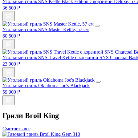
Угольный гриль SNS Kettle Black Edition с корзиной Deluxe, 57
36 500
₽
Угольный гриль SNS Master Kettle, 57 см
60 500
₽
Угольный гриль SNS Travel Kettle c корзиной SNS Charcoal Bask
23 900
₽
Угольный гриль Oklahoma Joe's Blackjack
59 900
₽
Грили Broil King
Смотреть все