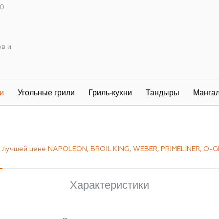
00
ов и
и
Угольные грили
Гриль-кухни
Тандыры
Манга
по лучшей цене NAPOLEON, BROIL KING, WEBER, PRIMELINER, O-GR
Характеристики