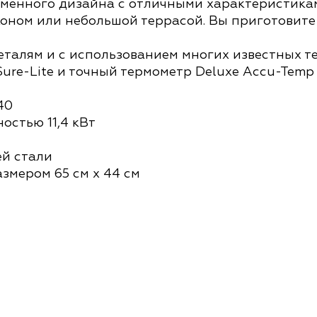
еменного дизайна с отличными характеристика
оном или небольшой террасой. Вы приготовите 
талям и с использованием многих известных тех
ure-Lite и точный термометр Deluxe Accu-Temp
40
остью 11,4 кВт
ей стали
змером 65 см х 44 см
кираторами