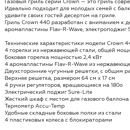
Газовый гриль серии Crown — это гриль совр
Идеально подходит для молодых семей с балк
удивите своих гостей десертом на гриле.
Гриль Crown 440 разработан с вниманием к де
аромапластины Flav-R-Wave, электроподжиг S
Технические характеристики модели Crown 4
4 горелки из нержавеющей стали, общей мощн
Боковая горелка мощностью 2,4 кВт
4 аромапластины Flav-R-Wave из нержавеющ
Двухсторонние чугунные решетки, с общим ра
Верхняя решетка, размером 64 см х 17 см
4 ручки регуляторов, вращающиеся на 180о
Электрический поджиг Sure-Lite
Жесткий шкаф с местом для газового баллона
Термометр Accu-Temp
Удобные складные боковые полки из стали
4 пластиковых колеса с бло