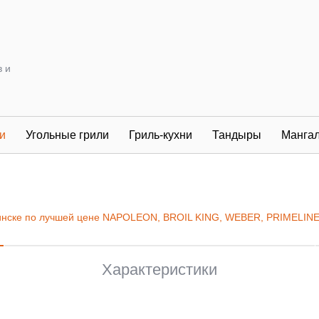
в и
и
Угольные грили
Гриль-кухни
Тандыры
Манга
ябинске по лучшей цене NAPOLEON, BROIL KING, WEBER, PRIMELINE
Характеристики