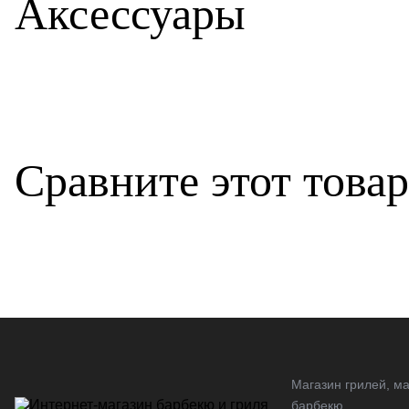
Аксессуары
Сравните этот това
Магазин грилей, ма
барбекю