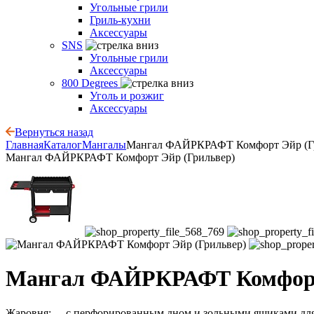
Угольные грили
Гриль-кухни
Аксессуары
SNS
Угольные грили
Аксессуары
800 Degrees
Уголь и розжиг
Аксессуары
Вернуться назад
Главная
Каталог
Мангалы
Мангал ФАЙРКРАФТ Комфорт Эйр (Г
Мангал ФАЙРКРАФТ Комфорт Эйр (Грильвер)
Мангал ФАЙРКРАФТ Комфорт
Жаровня: - с перфорированным дном и зольными ящиками для 