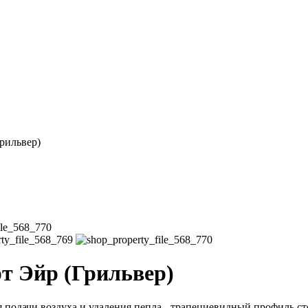
рильвер)
 Эйр (Грильвер)
подачи воздуха и удаления пепла - трапециевидный профиль ст